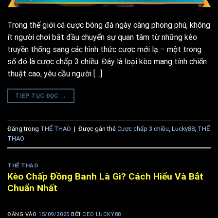
Trong thế giới cá cược bóng đá ngày càng phong phú, không
ít người chơi bắt đầu chuyển sự quan tâm từ những kèo
truyền thống sang các hình thức cược mới lạ – một trong
số đó là cược chấp 3 chiều. Đây là loại kèo mang tính chiến
thuật cao, yêu cầu người […]
TIẾP TỤC ĐỌC
→
Đăng trong
THỂ THAO
|
Được gắn thẻ
Cược chấp 3 chiều
,
Lucky88
,
THỂ
THAO
THỂ THAO
Kèo Chấp Đồng Banh Là Gì? Cách Hiểu Và Bắt
Chuẩn Nhất
ĐĂNG VÀO
15/09/2025
BỞI
CEO LUCKY88