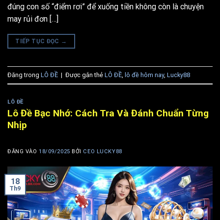
đúng con số “điểm rơi” để xuống tiền không còn là chuyện
may rủi đơn […]
TIẾP TỤC ĐỌC
→
Đăng trong
LÔ ĐỀ
|
Được gắn thẻ
LÔ ĐỀ
,
lô đề hôm nay
,
Lucky88
LÔ ĐỀ
Lô Đề Bạc Nhớ: Cách Tra Và Đánh Chuẩn Từng
Nhịp
ĐĂNG VÀO
18/09/2025
BỞI
CEO LUCKY88
18
Th9