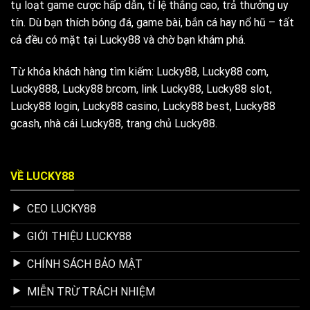
tụ loạt game cược hấp dẫn, tỉ lệ thắng cao, trả thưởng uy
tín. Dù bạn thích bóng đá, game bài, bắn cá hay nổ hũ – tất
cả đều có mặt tại Lucky88 và chờ bạn khám phá.
Từ khóa khách hàng tìm kiếm:
Lucky88, Lucky88 com,
Lucky888, Lucky88 brcom, link Lucky88, Lucky88 slot,
Lucky88 login, Lucky88 casino, Lucky88 best, Lucky88
gcash, nhà cái Lucky88, trang chủ Lucky88.
VỀ LUCKY88
CEO LUCKY88
GIỚI THIỆU LUCKY88
CHÍNH SÁCH BẢO MẬT
MIỄN TRỪ TRÁCH NHIỆM