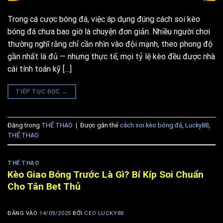
Trong cá cược bóng đá, việc áp dụng đúng cách soi kèo
bóng đá chưa bao giờ là chuyện đơn giản. Nhiều người chơi
thường nghĩ rằng chỉ cần nhìn vào đội mạnh, theo phong độ
gần nhất là đủ — nhưng thực tế, mọi tỷ lệ kèo đều được nhà
cái tính toán kỹ […]
TIẾP TỤC ĐỌC
→
Đăng trong
THỂ THAO
|
Được gắn thẻ
cách soi kèo bóng đá
,
Lucky88
,
THỂ THAO
THỂ THAO
Kèo Giao Bóng Trước Là Gì? Bí Kíp Soi Chuẩn
Cho Tân Bet Thủ
ĐĂNG VÀO
14/09/2025
BỞI
CEO LUCKY88