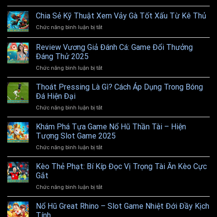
Xóc
Z:
Tích
Đĩa
Chia Sẻ Kỹ Thuật Xem Vảy Gà Tốt Xấu Từ Kê Thủ
Cách
Xác
Bịp
Chơi,
Suất
ở
Chức năng bình luận bị tắt
Là
Mẹo
Chia
Gì?
Cá
Sẻ
Review Vương Giả Đánh Cá: Game Đổi Thưởng
Bóc
Cược
Kỹ
Mẽ
Đáng Thử 2025
Hiệu
Thuật
Mánh
Quả
ở
Chức năng bình luận bị tắt
Xem
Khóe
Review
Vảy
Tinh
Vương
Gà
Thoát Pressing Là Gì? Cách Áp Dụng Trong Bóng
Vi
Giả
Tốt
Đá Hiện Đại
Nhất
Đánh
Xấu
2025
ở
Chức năng bình luận bị tắt
Cá:
Từ
Thoát
Game
Kê
Pressing
Khám Phá Tựa Game Nổ Hũ Thần Tài – Hiện
Đổi
Thủ
Là
Thưởng
Tượng Slot Game 2025
Gì?
Đáng
ở
Chức năng bình luận bị tắt
Cách
Thử
Khám
Áp
2025
Phá
Kèo Thẻ Phạt: Bí Kíp Đọc Vị Trọng Tài Ăn Kèo Cực
Dụng
Tựa
Trong
Gắt
Game
Bóng
ở
Chức năng bình luận bị tắt
Nổ
Đá
Kèo
Hũ
Hiện
Thẻ
Nổ Hũ Great Rhino – Slot Game Nhiệt Đới Đầy Kịch
Thần
Đại
Phạt:
Tài
Tính