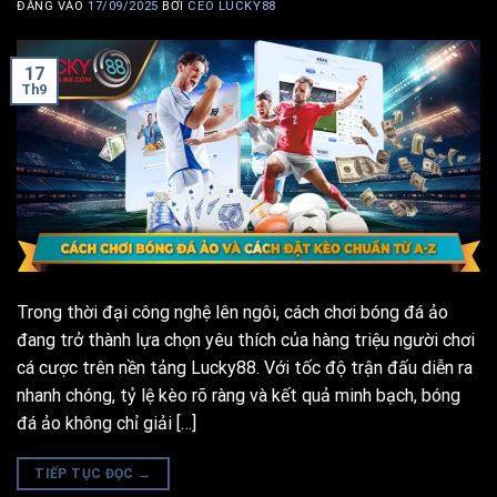
ĐĂNG VÀO
17/09/2025
BỞI
CEO LUCKY88
17
Th9
Trong thời đại công nghệ lên ngôi, cách chơi bóng đá ảo
đang trở thành lựa chọn yêu thích của hàng triệu người chơi
cá cược trên nền tảng Lucky88. Với tốc độ trận đấu diễn ra
nhanh chóng, tỷ lệ kèo rõ ràng và kết quả minh bạch, bóng
đá ảo không chỉ giải […]
TIẾP TỤC ĐỌC
→