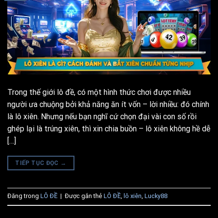
Trong thế giới lô đề, có một hình thức chơi được nhiều
người ưa chuộng bởi khả năng ăn ít vốn – lời nhiều: đó chính
là lô xiên. Nhưng nếu bạn nghĩ cứ chọn đại vài con số rồi
ghép lại là trúng xiên, thì xin chia buồn – lô xiên không hề dễ
[…]
TIẾP TỤC ĐỌC
→
Đăng trong
LÔ ĐỀ
|
Được gắn thẻ
LÔ ĐỀ
,
lô xiên
,
Lucky88