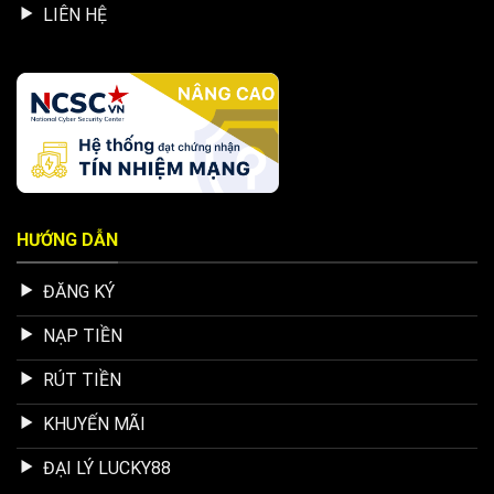
LIÊN HỆ
HƯỚNG DẪN
ĐĂNG KÝ
NẠP TIỀN
RÚT TIỀN
KHUYẾN MÃI
ĐẠI LÝ LUCKY88