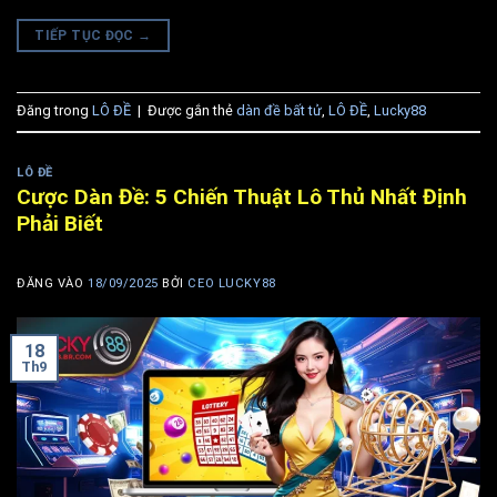
TIẾP TỤC ĐỌC
→
Đăng trong
LÔ ĐỀ
|
Được gắn thẻ
dàn đề bất tử
,
LÔ ĐỀ
,
Lucky88
LÔ ĐỀ
Cược Dàn Đề: 5 Chiến Thuật Lô Thủ Nhất Định
Phải Biết
ĐĂNG VÀO
18/09/2025
BỞI
CEO LUCKY88
18
Th9