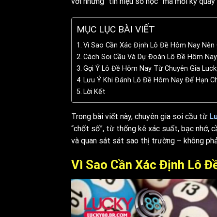
với những “tín hiệu số học” mà mỗi kỳ quay 
MỤC LỤC BÀI VIẾT
Vì Sao Cần Xác Định Lô Đề Hôm Nay Nên 
Cách Soi Cầu Và Dự Đoán Lô Đề Hôm Nay
Gợi Ý Lô Đề Hôm Nay Từ Chuyên Gia Luc
Lưu Ý Khi Đánh Lô Đề Hôm Nay Để Hạn Ch
Lời Kết
Trong bài viết này, chuyên gia soi cầu từ
L
“chốt số”, từ thống kê xác suất, bạc nhớ, c
và quan sát sát sao thị trường – không phả
Vì Sao Cần Xác Định Lô 