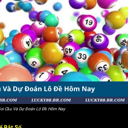
Soi Cầu Và Dự Đoán Lô Đề Hôm Nay
ể Bắt Số