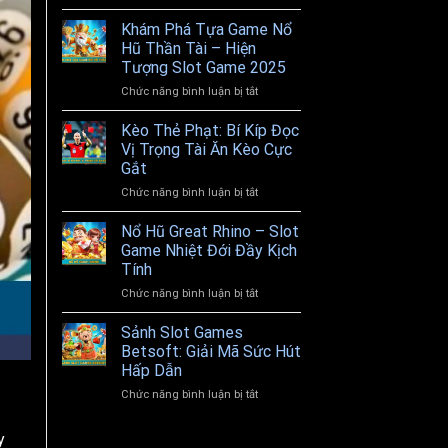
Thoát
Đổi
Pressing
Thưởng
Khám Phá Tựa Game Nổ
Là
Đáng
Hũ Thần Tài – Hiện
Gì?
Thử
Tượng Slot Game 2025
Cách
2025
ở
Chức năng bình luận bị tắt
Áp
Khám
Dụng
Phá
Trong
Kèo Thẻ Phạt: Bí Kíp Đọc
Tựa
Bóng
Vị Trọng Tài Ăn Kèo Cực
Game
Đá
Gắt
Nổ
Hiện
ở
Chức năng bình luận bị tắt
Hũ
Đại
Kèo
Thần
Thẻ
Tài
Nổ Hũ Great Rhino – Slot
Phạt:
–
Game Nhiệt Đới Đầy Kịch
Bí
Hiện
Tính
Kíp
Tượng
ở
Chức năng bình luận bị tắt
Đọc
Slot
Nổ
Vị
Game
Hũ
Trọng
2025
Sảnh Slot Games
Great
Tài
Betsoft: Giải Mã Sức Hút
Rhino
Ăn
Hấp Dẫn
–
Kèo
ở
Chức năng bình luận bị tắt
Slot
Cực
Sảnh
Game
Gắt
Slot
Nhiệt
y
Games
Đới