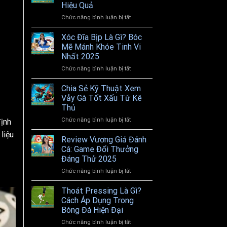
Xóc
Hiệu Quả
Đĩa:
ở
Chức năng bình luận bị tắt
Chuỗi
Đá
Dữ
Gà
Liệu
Xóc Đĩa Bịp Là Gì? Bóc
Thomo
Và
Mẽ Mánh Khóe Tinh Vi
Từ
Phân
Nhất 2025
A–
Tích
ở
Chức năng bình luận bị tắt
Z:
Xác
Xóc
Cách
Suất
Đĩa
Chơi,
Chia Sẻ Kỹ Thuật Xem
Bịp
Mẹo
Vảy Gà Tốt Xấu Từ Kê
Là
Cá
Thủ
Gì?
Cược
ở
Chức năng bình luận bị tắt
Bóc
Hiệu
ịnh
Chia
Mẽ
Quả
liệu
Sẻ
Mánh
Review Vương Giả Đánh
Kỹ
Khóe
Cá: Game Đổi Thưởng
Thuật
Tinh
Đáng Thử 2025
Xem
Vi
ở
Chức năng bình luận bị tắt
Vảy
Nhất
Review
Gà
2025
Vương
Tốt
Thoát Pressing Là Gì?
Giả
Xấu
Cách Áp Dụng Trong
Đánh
Từ
Bóng Đá Hiện Đại
Cá:
Kê
ở
Chức năng bình luận bị tắt
Game
Thủ