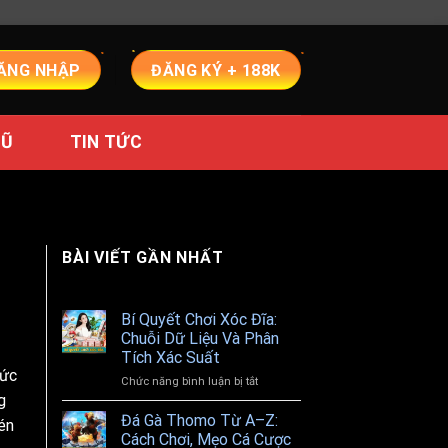
ĂNG NHẬP
ĐĂNG KÝ + 188K
HŨ
TIN TỨC
BÀI VIẾT GẦN NHẤT
Bí Quyết Chơi Xóc Đĩa:
Chuỗi Dữ Liệu Và Phân
Tích Xác Suất
hức
ở
Chức năng bình luận bị tắt
Bí
g
Quyết
Đá Gà Thomo Từ A–Z:
én
Chơi
Cách Chơi, Mẹo Cá Cược