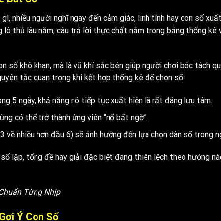
 gì
, nhiều người nghĩ ngay đến cảm giác, linh tính hay con số xuấ
g lô thủ lâu năm, câu trả lời thực chất nằm trong bảng thống kê 
on số khô khan, mà là vũ khí sắc bén giúp người chơi bóc tách qu
guyên tắc quan trọng khi kết hợp thống kê để chọn số:
ng 5 ngày, khả năng nó tiếp tục xuất hiện là rất đáng lưu tâm.
ng có thể trở thành ứng viên “nổ bất ngờ”.
3 về nhiều hơn đầu 6) sẽ ảnh hưởng đến lựa chọn dàn số trong n
p số lặp, tổng đề hay giải đặc biệt đang thiên lệch theo hướng n
 Chuẩn Từng Nhịp
Gợi Ý Con Số