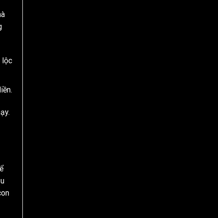
mà
g
 lộc
iền.
ạy.
để
ầu
con