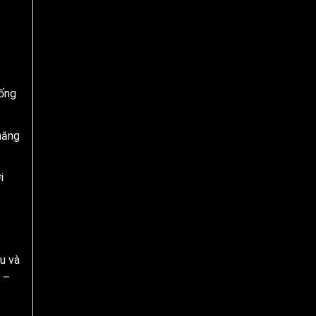
Betsoft:
Đầy
Giải
Kịch
Mã
Tính
Sức
Hút
Hấp
Dẫn
hống
năng
i
ầu và
 –