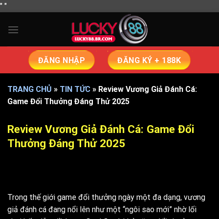
Bỏ
"
"
qua
nội
dung
ĐĂNG NHẬP
ĐĂNG KÝ + 188K
TRANG CHỦ
»
TIN TỨC
»
Review Vương Giả Đánh Cá:
Game Đổi Thưởng Đáng Thử 2025
Review Vương Giả Đánh Cá: Game Đổi
Thưởng Đáng Thử 2025
Trong thế giới game đổi thưởng ngày một đa dạng, vương
giả đánh cá đang nổi lên như một “ngôi sao mới” nhờ lối