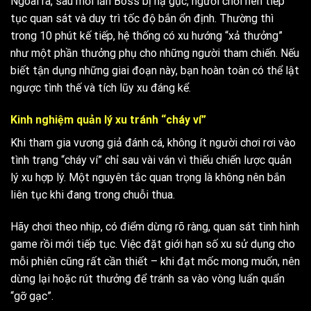
Ngoài ra, sau mỗi lần Boss bị hạ gục, người chơi nên tiếp
tục quan sát và duy trì tốc độ bắn ổn định. Thường thì
trong 10 phút kế tiếp, hệ thống có xu hướng “xả thưởng”
như một phần thưởng phụ cho những người tham chiến. Nếu
biết tận dụng những giai đoạn này, bạn hoàn toàn có thể lật
ngược tình thế và tích lũy xu đáng kể.
Kinh nghiệm quản lý xu tránh “cháy ví”
Khi tham gia vương giả đánh cá, không ít người chơi rơi vào
tình trạng “cháy ví” chỉ sau vài ván vì thiếu chiến lược quản
lý xu hợp lý. Một nguyên tắc quan trọng là không nên bắn
liên tục khi đang trong chuỗi thua.
Hãy chơi theo nhịp, có điểm dừng rõ ràng, quan sát tình hình
game rồi mới tiếp tục. Việc đặt giới hạn số xu sử dụng cho
mỗi phiên cũng rất cần thiết – khi đạt mốc mong muốn, nên
dừng lại hoặc rút thưởng để tránh sa vào vòng luẩn quẩn
“gỡ gạc”.