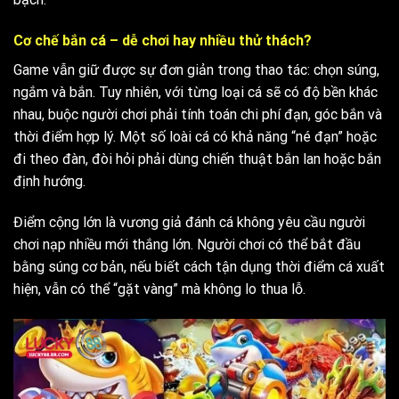
Cơ chế bắn cá – dễ chơi hay nhiều thử thách?
Game vẫn giữ được sự đơn giản trong thao tác: chọn súng,
ngắm và bắn. Tuy nhiên, với từng loại cá sẽ có độ bền khác
nhau, buộc người chơi phải tính toán chi phí đạn, góc bắn và
thời điểm hợp lý. Một số loài cá có khả năng “né đạn” hoặc
đi theo đàn, đòi hỏi phải dùng chiến thuật bắn lan hoặc bắn
định hướng.
Điểm cộng lớn là vương giả đánh cá không yêu cầu người
chơi nạp nhiều mới thắng lớn. Người chơi có thể bắt đầu
bằng súng cơ bản, nếu biết cách tận dụng thời điểm cá xuất
hiện, vẫn có thể “gặt vàng” mà không lo thua lỗ.