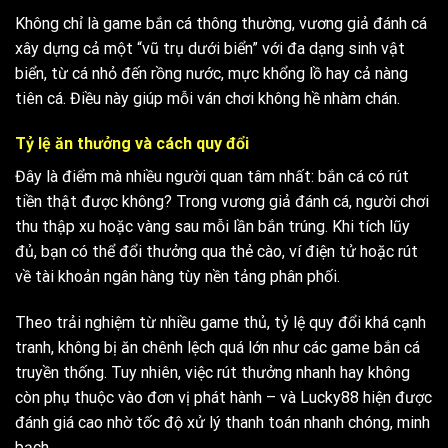
Không chỉ là game bắn cá thông thường, vương giả đánh cá
xây dựng cả một “vũ trụ dưới biển” với đa dạng sinh vật
biển, từ cá nhỏ đến rồng nước, mực khổng lồ hay cả nàng
tiên cá. Điều này giúp mỗi ván chơi không hề nhàm chán.
Tỷ lệ ăn thưởng và cách quy đổi
Đây là điểm mà nhiều người quan tâm nhất: bắn cá có rút
tiền thật được không? Trong vương giả đánh cá, người chơi
thu thập xu hoặc vàng sau mỗi lần bắn trúng. Khi tích lũy
đủ, bạn có thể đổi thưởng qua thẻ cào, ví điện tử hoặc rút
về tài khoản ngân hàng tùy nền tảng phân phối.
Theo trải nghiệm từ nhiều game thủ, tỷ lệ quy đổi khá cạnh
tranh, không bị ăn chênh lệch quá lớn như các game bắn cá
truyền thống. Tuy nhiên, việc rút thưởng nhanh hay không
còn phụ thuộc vào đơn vị phát hành – và Lucky88 hiện được
đánh giá cao nhờ tốc độ xử lý thanh toán nhanh chóng, minh
bạch.