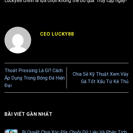
Lucky88 chính là lựa chọn không thể bỏ qua. Truy cập ngay!
CEO LUCKY88
Thoát Pressing Là Gì? Cách
Chia Sẻ Kỹ Thuật Xem Vảy
Áp Dụng Trong Bóng Đá Hiện
Gà Tốt Xấu Từ Kê Thủ
Đại
BÀI VIẾT GẦN NHẤT
Bí Quyết Chơi Xóc Đĩa: Chuỗi Dữ Liệu Và Phân Tích