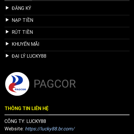
ĐĂNG KÝ
NẠP TIỀN
RÚT TIỀN
KHUYẾN MÃI
ĐẠI LÝ LUCKY88
THÔNG TIN LIÊN HỆ
CÔNG TY: LUCKY88
Website:
https://lucky88.br.com/