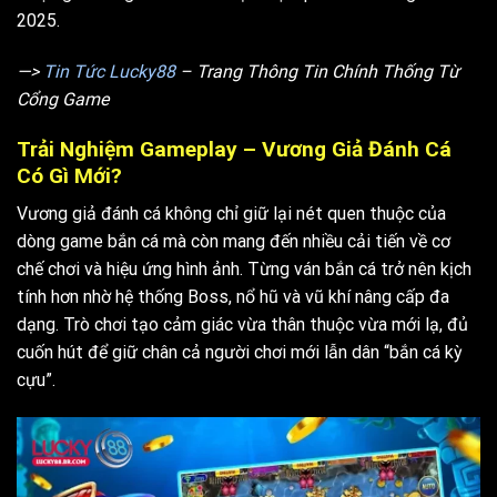
2025.
—>
Tin Tức Lucky88
– Trang Thông Tin Chính Thống Từ
Cổng Game
Trải Nghiệm Gameplay – Vương Giả Đánh Cá
Có Gì Mới?
Vương giả đánh cá không chỉ giữ lại nét quen thuộc của
dòng game bắn cá mà còn mang đến nhiều cải tiến về cơ
chế chơi và hiệu ứng hình ảnh. Từng ván bắn cá trở nên kịch
tính hơn nhờ hệ thống Boss, nổ hũ và vũ khí nâng cấp đa
dạng. Trò chơi tạo cảm giác vừa thân thuộc vừa mới lạ, đủ
cuốn hút để giữ chân cả người chơi mới lẫn dân “bắn cá kỳ
cựu”.