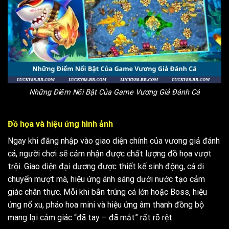
Những Điểm Nổi Bật Của Game Vương Giả Đánh Cá
Đồ họa và hiệu ứng hình ảnh
Ngay khi đăng nhập vào giao diện chính của vương giả đánh
cá, người chơi sẽ cảm nhận được chất lượng đồ họa vượt
trội. Giao diện đại dương được thiết kế sinh động, cá di
chuyển mượt mà, hiệu ứng ánh sáng dưới nước tạo cảm
giác chân thực. Mỗi khi bắn trúng cá lớn hoặc Boss, hiệu
ứng nổ xu, pháo hoa mini và hiệu ứng âm thanh đồng bộ
mang lại cảm giác “đã tay – đã mắt” rất rõ rệt.