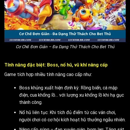
Cơ Chế Đơn Giản – Đa Dạng Thử Thách Cho Bet Thủ
Tính năng đặc biệt: Boss, nổ hũ, vũ khí nâng cấp
Game tích hợp nhiều tính năng cao cấp như:
Boss khủng xuất hiện định kỳ: Rồng biển, cá mập
điện, cua khổng lồ… với lượng xu khổng lồ khi hạ gục
thành công.
Nổ hũ liên tục: Khi tích đủ điểm từ các ván chơi,
người chơi có cơ hội kích hoạt hũ thưởng ngẫu nhiên.
Nâng cấp súng – đạn xuyên giáp, bom lan: Tăng sát