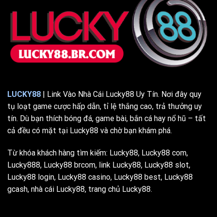
Hút
Hấp
Dẫn
LUCKY88
| Link Vào Nhà Cái Lucky88 Uy Tín.
Nơi đây quy
tụ loạt game cược hấp dẫn, tỉ lệ thắng cao, trả thưởng uy
tín. Dù bạn thích bóng đá, game bài, bắn cá hay nổ hũ – tất
cả đều có mặt tại Lucky88 và chờ bạn khám phá.
Từ khóa khách hàng tìm kiếm:
Lucky88, Lucky88 com,
Lucky888, Lucky88 brcom, link Lucky88, Lucky88 slot,
Lucky88 login, Lucky88 casino, Lucky88 best, Lucky88
gcash, nhà cái Lucky88, trang chủ Lucky88.