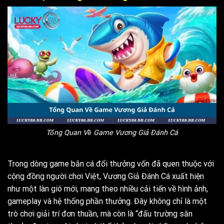
Tổng Quan Về Game Vương Giả Đánh Cá
Trong dòng game bắn cá đổi thưởng vốn đã quen thuộc với
cộng đồng người chơi Việt, Vương Giả Đánh Cá xuất hiện
như một làn gió mới, mang theo nhiều cải tiến về hình ảnh,
gameplay và hệ thống phần thưởng. Đây không chỉ là một
trò chơi giải trí đơn thuần, mà còn là “đấu trường săn