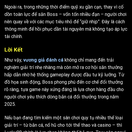
Ngoài ra, trong những thời điểm quỹ xu gần cạn, thay vì cố
dồn toàn lực để săn Boss – vốn tốn nhiều đạn – người chơi
nên quay về với các mục tiêu nhỏ để “giữ nhịp”. Đây là cách
thông minh để hồi phục dần tài nguyên mà không tạo áp lực
tài chính.
Lời Kết
Như vậy,
vương giả đánh cá
không chỉ mang đến trải
nghiệm giải trí nhẹ nhàng mà còn mở ra cơ hội săn thưởng
hấp dẫn nhờ hệ thống gameplay được đầu tư kỹ lưỡng. Từ
đồ họa sinh động, Boss phong phú đến cơ chế đổi thưởng
rõ ràng, tựa game này xứng đáng là lựa chọn hàng đầu cho
người chơi yêu thích dòng bắn cá đổi thưởng trong năm
2025.
Nếu bạn đang tìm kiếm một sân chơi quy tụ nhiều thể loại
giải trí – từ bắn cá, nổ hũ cho tới thể thao và casino – thì