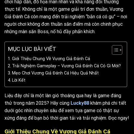
chơi hấp dẫn, đồ họa mãn nhãn và khả năng đổi thưởng
thực tế. Không chỉ là một game giải trí đơn thuần, Vương
Giả Đánh Cá còn mang đến trải nghiệm “bắn cá có gu” – nơi
người chơi không đơn thuần săn điểm mà còn chinh phục
những màn săn Boss, nổ hũ đầy phấn khích.
MỤC LỤC BÀI VIẾT
Giới Thiệu Chung Về Vương Giả Đánh Cá
Trải Nghiệm Gameplay – Vương Giả Đánh Cá Có Gì Mới?
Mẹo Chơi Vương Giả Đánh Cá Hiệu Quả Nhất
Lời Kết
Liệu đây chỉ là một làn gió thoáng qua hay là game đáng
thử trong năm 2025? Hãy cùng
Lucky88
khám phá chi tiết
dưới góc nhìn chuyên sâu để xem tựa game có thật sự
xứng đáng để bạn bỏ thời gian tải và trải nghiệm. Đọc ngay!
Giới Thiệu Chung Về Vương Giả Đánh Cá