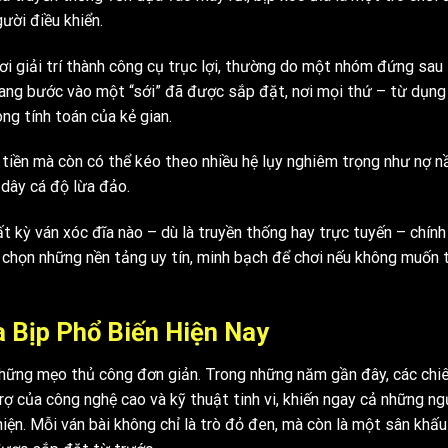
gười điều khiển.
hơi giải trí thành công cụ trục lợi, thường do một nhóm đứng sau
đang bước vào một “sới” đã được sắp đặt, nơi mọi thứ – từ dụng
ng tính toán của kẻ gian.
 tiền mà còn có thể kéo theo nhiều hệ lụy nghiêm trọng như nợ n
 dây cá độ lừa đảo.
ất kỳ ván xóc đĩa nào – dù là truyền thống hay trực tuyến – chính
 chọn những nền tảng uy tín, minh bạch để chơi nếu không muốn 
 Bịp Phổ Biến Hiện Nay
 những mẹo thủ công đơn giản. Trong những năm gần đây, các chi
rợ của công nghệ cao và kỹ thuật tinh vi, khiến ngay cả những ng
iện. Mỗi ván bài không chỉ là trò đỏ đen, mà còn là một sân khấu