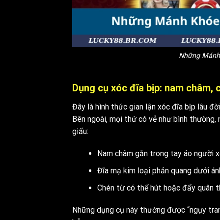
Những Mánh 
Dụng cụ xóc đĩa bịp: nam châm, 
Đây là hình thức gian lận xóc đĩa bịp lâu đ
Bên ngoài, mọi thứ có vẻ như bình thường, n
giấu:
Nam châm gắn trong tay áo người x
Đĩa mạ kim loại phản quang dưới ánh
Chén từ có thể hút hoặc đẩy quân the
Những dụng cụ này thường được “ngụy trang