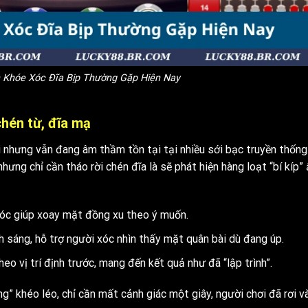
Khóe Xóc Đĩa Bịp Thường Gặp Hiện Nay
chén từ, đĩa mạ
ời nhưng vẫn đang âm thầm tồn tại tại nhiều sới bạc truyền thống
hưng chỉ cần tháo rời chén đĩa là sẽ phát hiện hàng loạt “bí kíp”
óc giúp xoay mặt đồng xu theo ý muốn.
 sáng, hỗ trợ người xóc nhìn thấy mặt quân bài dù đang úp.
o vị trí định trước, mang đến kết quả như đã “lập trình”.
” khéo léo, chỉ cần mất cảnh giác một giây, người chơi đã rơi v