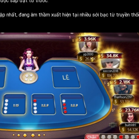
được sắp đặt từ trước.
p nhất, đang âm thầm xuất hiện tại nhiều sới bạc từ truyền th