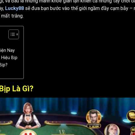
gì, và đâu là những mánh khóe gian lận khiến cả những tay chơi d
ây,
Lucky88
sẽ đưa bạn bước vào thế giới ngầm đầy cạm bẫy – 
ể mất trắng.
iện Nay
 Hiệu Bịp
Bịp?
Bịp Là Gì?