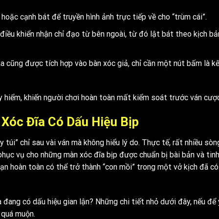
oặc cạnh bát để truyền hình ảnh trực tiếp về cho “trùm cái”.
điều khiển nhận chỉ đạo từ bên ngoài, từ đó lật bát theo kịch bả
a cũng được tích hợp vào bàn xóc giả, chỉ cần một nút bấm là k
uy hiểm, khiến người chơi hoàn toàn mất kiểm soát trước ván cược
Xóc Đĩa Có Dấu Hiệu Bịp
 túi” chỉ sau vài ván mà không hiểu lý do. Thực tế, rất nhiều sòn
phục vụ cho những màn xóc đĩa bịp được chuẩn bị bài bản và tinh 
ạn hoàn toàn có thể trở thành “con mồi” trong một vở kịch đã c
đang có dấu hiệu gian lận? Những chi tiết nhỏ dưới đây, nếu để 
i quá muộn.