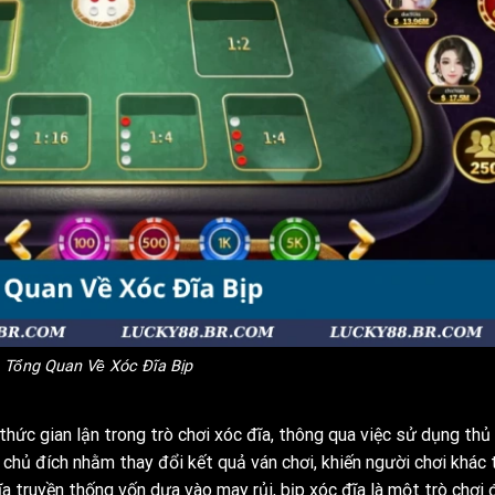
Tổng Quan Về Xóc Đĩa Bịp
 thức gian lận trong trò chơi xóc đĩa, thông qua việc sử dụng thủ
 chủ đích nhằm thay đổi kết quả ván chơi, khiến người chơi khác 
a truyền thống vốn dựa vào may rủi, bịp xóc đĩa là một trò chơi 