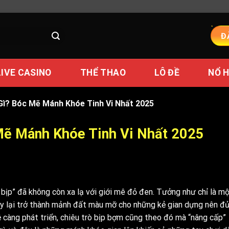
Đ
LIVE CASINO
THỂ THAO
LÔ ĐỀ
NỔ 
 Gì? Bóc Mẽ Mánh Khóe Tinh Vi Nhất 2025
 Mẽ Mánh Khóe Tinh Vi Nhất 2025
bịp” đã không còn xa lạ với giới mê đỏ đen. Tưởng như chỉ là m
nay lại trở thành mảnh đất màu mỡ cho những kẻ gian dựng nên đủ
hệ càng phát triển, chiêu trò bịp bợm cũng theo đó mà “nâng cấp”