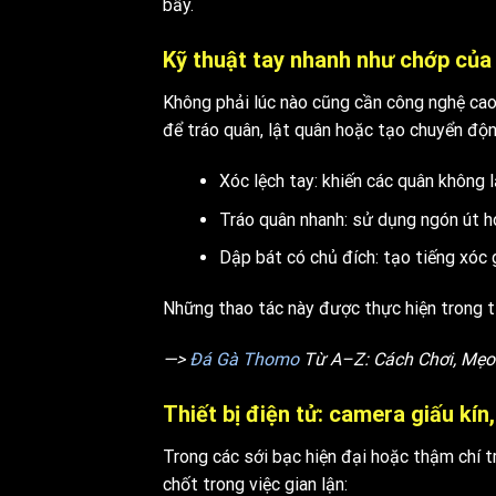
bẫy.
Kỹ thuật tay nhanh như chớp của 
Không phải lúc nào cũng cần công nghệ cao,
để tráo quân, lật quân hoặc tạo chuyển động
Xóc lệch tay: khiến các quân không 
Tráo quân nhanh: sử dụng ngón út ho
Dập bát có chủ đích: tạo tiếng xóc 
Những thao tác này được thực hiện trong tí
—>
Đá Gà Thomo
Từ A–Z: Cách Chơi, Mẹo
Thiết bị điện tử: camera giấu kín,
Trong các sới bạc hiện đại hoặc thậm chí tr
chốt trong việc gian lận: