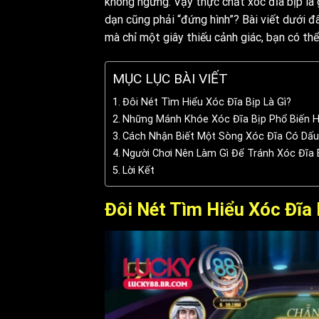
không ngừng. Vậy thực chất xóc đĩa bịp là 
dạn cũng phải “đứng hình”? Bài viết dưới đ
mà chỉ một giây thiếu cảnh giác, bạn có th
MỤC LỤC BÀI VIẾT
Đôi Nét Tìm Hiểu Xóc Đĩa Bịp Là Gì?
Những Mánh Khóe Xóc Đĩa Bịp Phổ Biến H
Cách Nhận Biết Một Sòng Xóc Đĩa Có Dấu
Người Chơi Nên Làm Gì Để Tránh Xóc Đĩa 
Lời Kết
Đôi Nét Tìm Hiểu Xóc Đĩa 