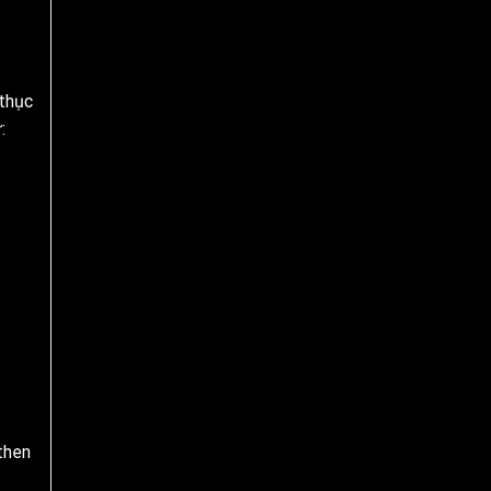
 thục
:
 then