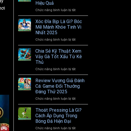
ày
Xóc
Hiệu Quả
Đĩa:
nơi
ở
Chức năng bình luận bị tắt
Chuỗi
Đá
Dữ
Gà
Liệu
Xóc Đĩa Bịp Là Gì? Bóc
Thomo
Và
Mẽ Mánh Khóe Tinh Vi
Từ
Phân
Nhất 2025
A–
Tích
ở
Chức năng bình luận bị tắt
Z:
Xác
Xóc
Cách
Suất
Đĩa
Chơi,
Chia Sẻ Kỹ Thuật Xem
Bịp
Mẹo
Vảy Gà Tốt Xấu Từ Kê
Là
Cá
Thủ
Gì?
Cược
ở
Chức năng bình luận bị tắt
Bóc
Hiệu
Chia
Mẽ
Quả
Sẻ
Mánh
Review Vương Giả Đánh
Kỹ
Khóe
Cá: Game Đổi Thưởng
Thuật
Tinh
Đáng Thử 2025
Xem
Vi
ở
Chức năng bình luận bị tắt
Vảy
Nhất
Review
Gà
2025
Vương
Tốt
Thoát Pressing Là Gì?
Giả
Xấu
Cách Áp Dụng Trong
Đánh
Từ
Bóng Đá Hiện Đại
Cá:
Kê
ở
Chức năng bình luận bị tắt
Game
Thủ