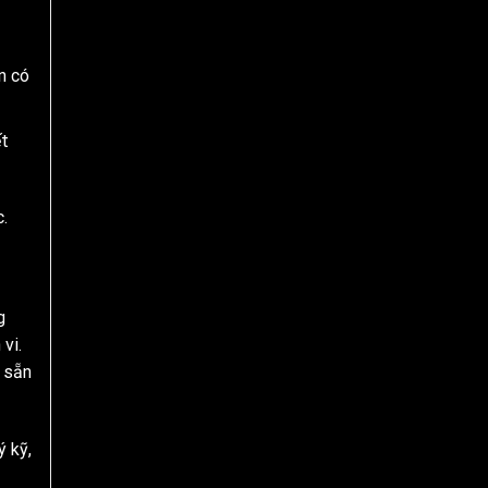
n có
ết
.
g
vi.
ó sẵn
ý kỹ,