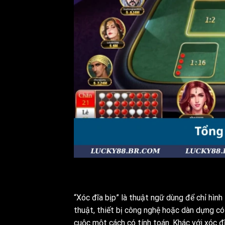
“Xóc đĩa bịp” là thuật ngữ dùng để chỉ hình
thuật, thiết bị công nghệ hoặc dàn dựng có
cuộc một cách có tính toán. Khác với xóc đĩ