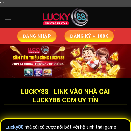
Bỏ
"
"
qua
nội
dung
ĐĂNG NHẬP
ĐĂNG KÝ + 188K
LUCKY88 | LINK VÀO NHÀ CÁI
LUCKY88.COM UY TÍN
Lucky88
nhà cái cá cược nổi bật với hệ sinh thái game