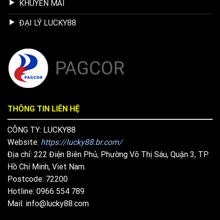
KHUYẾN MÃI
ĐẠI LÝ LUCKY88
Tầm Nhìn, Sứ Mệnh Và Giá Trị Cốt Lõi Của Nền Tảng Lucky88
Giá Trị Cốt Lõi: 5 Nền Tảng Tạo Nên Thương Hiệu
Lucky88
Đằng sau thành công của
Lucky88 com
là hệ thống giá trị
THÔNG TIN LIÊN HỆ
cốt lõi được gìn giữ và phát triển theo thời gian:
CÔNG TY: LUCKY88
Uy tín là danh dự: Mọi hoạt động từ cược, trả
Website:
https://lucky88.br.com/
thưởng đến chương trình khuyến mãi đều được
Địa chỉ: 222 Điện Biên Phủ, Phường Võ Thị Sáu, Quận 3, TP.
công bố công khai, rõ ràng.
Lucky88
cam kết không
Hồ Chí Minh, Viet Nam.
mập mờ điều khoản, không “gài bẫy” người chơi, tạo
Postcode: 72200
nên môi trường công bằng tuyệt đối.
Hotline: 0966 554 789
Mail:
info@lucky88.com
Khách hàng là trung tâm: Mọi sản phẩm và dịch vụ
đều được xây dựng xoay quanh trải nghiệm người