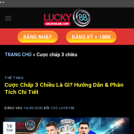
Bỏ
"
"
qua
nội
dung
ĐĂNG NHẬP
ĐĂNG KÝ + 188K
TRANG CHỦ
»
Cược chấp 3 chiều
THỂ THAO
Cược Chấp 3 Chiều Là Gì? Hướng Dẫn & Phân
Tích Chi Tiết
ĐĂNG VÀO
16/09/2025
BỞI
CEO LUCKY88
16
Th9