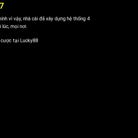
/7
ính vì vậy, nhà cái đã xây dựng hệ thống 4
 lúc, mọi nơi.
á cược tại Lucky88