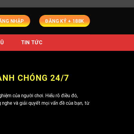
ĂNG NHẬP
ĐĂNG KÝ + 188K
HŨ
TIN TỨC
ANH CHÓNG 24/7
ghiệm của người chơi. Hiểu rõ điều đó,
 nghe và giải quyết mọi vấn đề của bạn, từ