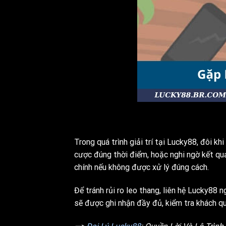
Trong quá trình giải trí tại Lucky88, đôi k
cược đúng thời điểm, hoặc nghi ngờ kết qu
chính nếu không được xử lý đúng cách.
Để tránh rủi ro leo thang, liên hệ Lucky88 
sẽ được ghi nhận đầy đủ, kiểm tra khách qu