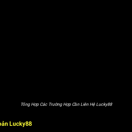
Tổng Hợp Các Trường Hợp Cần Liên Hệ Lucky88
oản Lucky88