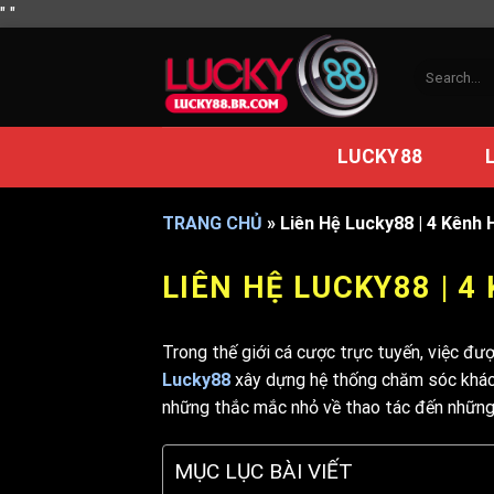
Bỏ
"
"
qua
nội
dung
LUCKY88
TRANG CHỦ
»
Liên Hệ Lucky88 | 4 Kênh
LIÊN HỆ LUCKY88 | 
Trong thế giới cá cược trực tuyến, việc đượ
Lucky88
xây dựng hệ thống chăm sóc khách
những thắc mắc nhỏ về thao tác đến những s
MỤC LỤC BÀI VIẾT