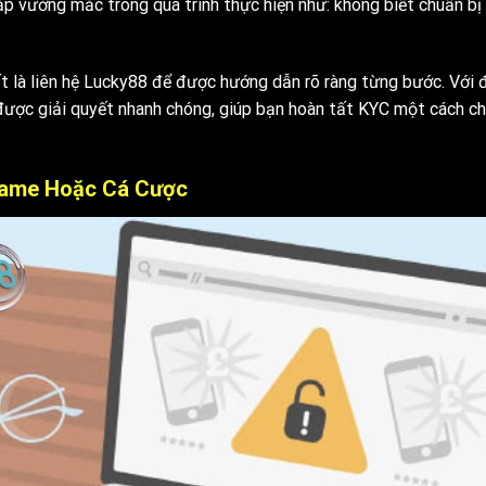
ặp vướng mắc trong quá trình thực hiện như: không biết chuẩn bị g
hất là liên hệ Lucky88 để được hướng dẫn rõ ràng từng bước. Với
được giải quyết nhanh chóng, giúp bạn hoàn tất KYC một cách chí
 Game Hoặc Cá Cược