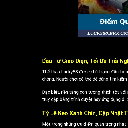
Đầu Tư Giao Diện, Tối Ưu Trải N
Thể thao Lucky88 được chú trọng đầu tư mạ
chóng. Người chơi có thể dễ dàng tìm kiếm t
Đặc biệt, nền tảng còn tương thích tốt với
truy cập bằng trình duyệt hay ứng dụng di 
Tỷ Lệ Kèo Xanh Chín, Cập Nhật 
Một trong những ưu điểm quan trọng nhất t