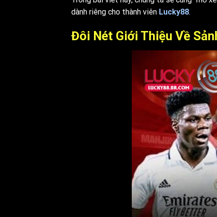
dành riêng cho thành viên
Lucky88
.
Đôi Nét Giới Thiệu Về Sả