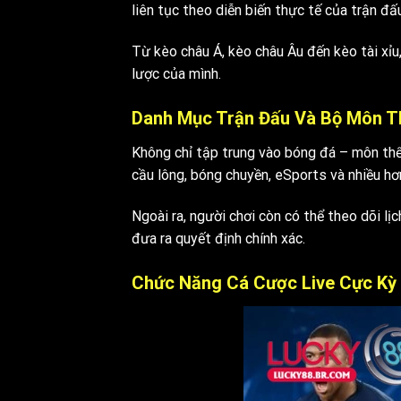
liên tục theo diễn biến thực tế của trận đấ
Từ kèo châu Á, kèo châu Âu đến kèo tài xỉu
lược của mình.
Danh Mục Trận Đấu Và Bộ Môn T
Không chỉ tập trung vào bóng đá – môn thể
cầu lông, bóng chuyền, eSports và nhiều hơ
Ngoài ra, người chơi còn có thể theo dõi lịc
đưa ra quyết định chính xác.
Chức Năng Cá Cược Live Cực Kỳ 