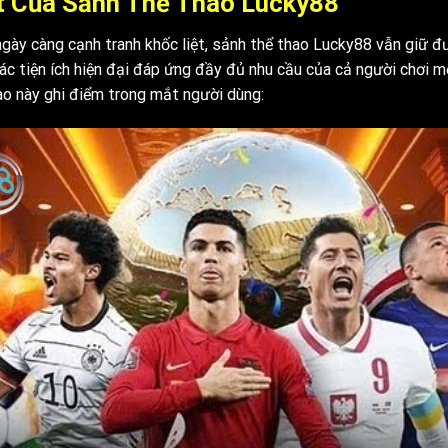
 Của Sảnh Thể Thao Lucky88
ngày càng cạnh tranh khốc liệt, sảnh thể thao Lucky88 vẫn giữ đ
ác tiện ích hiện đại đáp ứng đầy đủ nhu cầu của cả người chơi mớ
o này ghi điểm trong mắt người dùng: