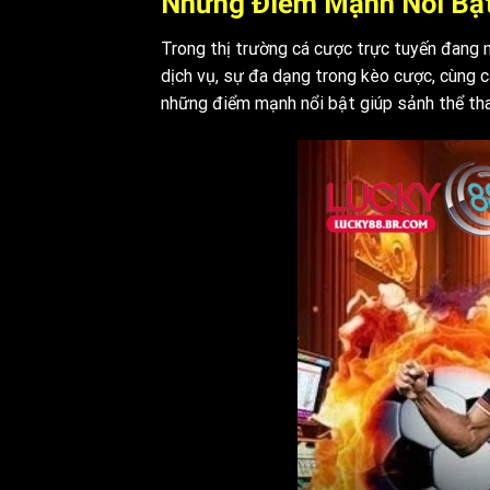
Những Điểm Mạnh Nổi Bật
Trong thị trường cá cược trực tuyến đang 
dịch vụ, sự đa dạng trong kèo cược, cùng c
những điểm mạnh nổi bật giúp sảnh thể tha