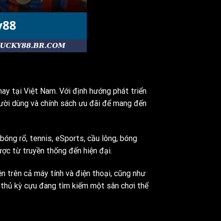
ay tại Việt Nam. Với định hướng phát triển
ười dùng và chính sách ưu đãi để mang đến
bóng rổ, tennis, eSports, cầu lông, bóng
ược từ truyền thống đến hiện đại.
n trên cả máy tính và điện thoại, cũng như
 thủ kỳ cựu đang tìm kiếm một sân chơi thể