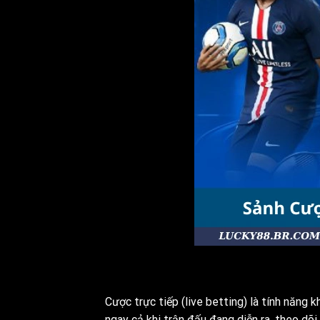
Cược trực tiếp (live betting) là tính năng
ngay cả khi trận đấu đang diễn ra, theo dõi 