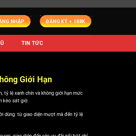
ĂNG NHẬP
ĐĂNG KÝ + 188K
HŨ
TIN TỨC
hông Giới Hạn
, tỷ lệ xanh chín và không giới hạn mức
 kèo sát giờ.
i dùng: từ giao diện mượt mà đến tỷ lệ
cược, giao diện đến các ưu đãi nổi bật chỉ