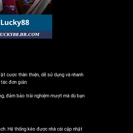
ặt cược thân thiện, dễ sử dụng và nhanh
 tác đơn giản.
động, đảm bảo trải nghiệm mượt mà dù bạn
ạch. Hệ thống kèo được nhà cái cập nhật