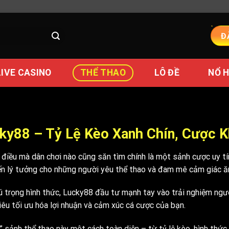
Đ
LIVE CASINO
THỂ THAO
LÔ ĐỀ
NỔ 
ky88 – Tỷ Lệ Kèo Xanh Chín, Cược K
 điều mà dân chơi nào cũng săn tìm chính là một sảnh cược uy tín
ến lý tưởng cho những người yêu thể thao và đam mê cảm giác ăn
ú trọng hình thức, Lucky88 đầu tư mạnh tay vào trải nghiệm ngườ
iêu tối ưu hóa lợi nhuận và cảm xúc cá cược của bạn.
” sảnh thể thao này một cách toàn diện – từ tỷ lệ kèo, hình thức 