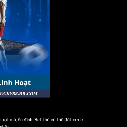
 mượt mà, ổn định. Bet thủ có thể đặt cược
 nhất.