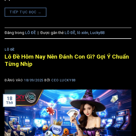
TIẾP TỤC ĐỌC
→
Đăng trong
LÔ ĐỀ
|
Được gắn thẻ
LÔ ĐỀ
,
lô xiên
,
Lucky88
LÔ ĐỀ
Lô Đề Hôm Nay Nên Đánh Con Gì? Gợi Ý Chuẩn
Từng Nhịp
ĐĂNG VÀO
18/09/2025
BỞI
CEO LUCKY88
18
Th9