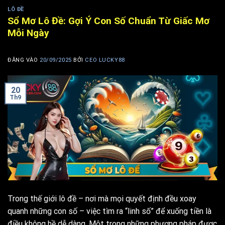
LÔ ĐỀ
Sổ Mơ Lô Đề: Gợi Ý Con Số Chuẩn Từ Giấc Mơ
Mỗi Ngày
ĐĂNG VÀO
20/09/2025
BỞI
CEO LUCKY88
20
Th9
Trong thế giới lô đề – nơi mà mọi quyết định đều xoay
quanh những con số – việc tìm ra “linh số” để xuống tiền là
điều không hề dễ dàng. Một trong những phương pháp được