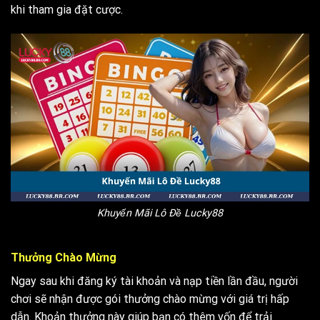
khi tham gia đặt cược.
Khuyến Mãi Lô Đề Lucky88
Thưởng Chào Mừng
Ngay sau khi đăng ký tài khoản và nạp tiền lần đầu, người
chơi sẽ nhận được gói thưởng chào mừng với giá trị hấp
dẫn. Khoản thưởng này giúp bạn có thêm vốn để trải