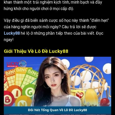
khan thành một trải nghiệm kịch tính, minh bạch và đầy
hứng khởi cho người chơi ở mọi cấp độ.
Vậy điều gì đã biến sảnh cược số học này thành “điểm hẹn”
của hàng nghìn người mỗi ngày? Câu trả lời sẽ được
Lucky88
hé lộ ở những phần tiếp theo của bài viết. Đọc
ngay!
Giới Thiệu Về Lô Đề Lucky88