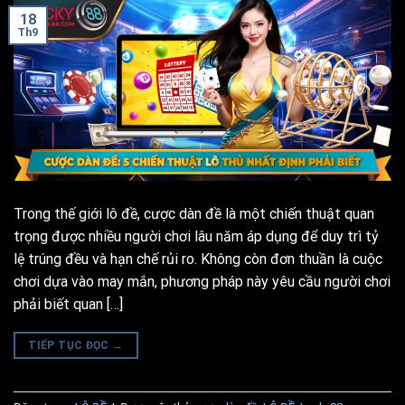
18
Th9
Trong thế giới lô đề, cược dàn đề là một chiến thuật quan
trọng được nhiều người chơi lâu năm áp dụng để duy trì tỷ
lệ trúng đều và hạn chế rủi ro. Không còn đơn thuần là cuộc
chơi dựa vào may mắn, phương pháp này yêu cầu người chơi
phải biết quan […]
TIẾP TỤC ĐỌC
→