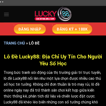
Bỏ
"
"
qua
nội
dung
ĐĂNG NHẬP
ĐĂNG KÝ + 188K
TRANG CHỦ
»
LÔ ĐỀ
Lô Đề Lucky88: Địa Chỉ Uy Tín Cho Người
Yêu Số Học
Trong bức tranh sôi động của thị trường giải trí trực tuyến,
lô đề Lucky88 nổi lên như một lựa chọn được nhiều cao thủ
số học tin tưởng. Không chỉ đơn thuần là trò may rủi, lô đề
online ngày nay đã trở thành sân chơi kết hợp giữa kiến
thức thống kê, phân tích dữ liệu và chiến lược đặt cược.
Lucky88 đã khéo léo biến những con số tưởng chừng khô