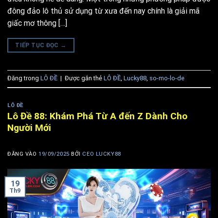
đông đảo lô thủ sử dụng từ xưa đến nay chính là giải mã
giấc mơ thông […]
TIẾP TỤC ĐỌC
→
Đăng trong
LÔ ĐỀ
|
Được gắn thẻ
LÔ ĐỀ
,
Lucky88
,
so-mo-lo-de
LÔ ĐỀ
Lô Đề 88: Khám Phá Từ A đến Z Dành Cho
Người Mới
ĐĂNG VÀO
19/09/2025
BỞI
CEO LUCKY88
19
Th9