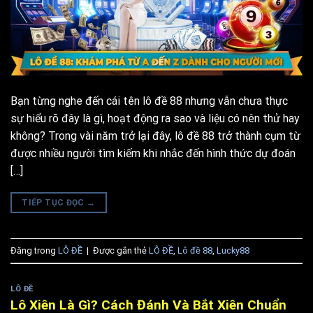
Bạn từng nghe đến cái tên lô đề 88 nhưng vẫn chưa thực
sự hiểu rõ đây là gì, hoạt động ra sao và liệu có nên thử hay
không? Trong vài năm trở lại đây, lô đề 88 trở thành cụm từ
được nhiều người tìm kiếm khi nhắc đến hình thức dự đoán
[…]
TIẾP TỤC ĐỌC
→
Đăng trong
LÔ ĐỀ
|
Được gắn thẻ
LÔ ĐỀ
,
Lô đề 88
,
Lucky88
LÔ ĐỀ
Lô Xiên Là Gì? Cách Đánh Và Bắt Xiên Chuẩn