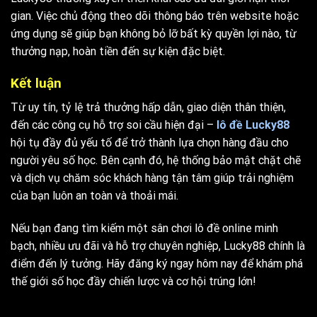
gian. Việc chủ động theo dõi thông báo trên website hoặc
ứng dụng sẽ giúp bạn không bỏ lỡ bất kỳ quyền lợi nào, từ
thưởng nạp, hoàn tiền đến sự kiện đặc biệt.
Kết luận
Từ uy tín, tỷ lệ trả thưởng hấp dẫn, giao diện thân thiện,
đến các công cụ hỗ trợ soi cầu hiện đại –
lô đề Lucky88
hội tụ đầy đủ yếu tố để trở thành lựa chọn hàng đầu cho
người yêu số học. Bên cạnh đó, hệ thống bảo mật chặt chẽ
và dịch vụ chăm sóc khách hàng tận tâm giúp trải nghiệm
của bạn luôn an toàn và thoải mái.
Nếu bạn đang tìm kiếm một sân chơi lô đề online minh
bạch, nhiều ưu đãi và hỗ trợ chuyên nghiệp, Lucky88 chính là
điểm đến lý tưởng. Hãy đăng ký ngay hôm nay để khám phá
thế giới số học đầy chiến lược và cơ hội trúng lớn!