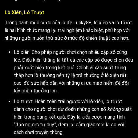
Lô Xiên, Lô Trượt
Trong danh mục cược của lô đề Lucky88, lô xiên và lô trượt
là hai hình thức mang lại trải nghiệm khác biệt, phù hợp với
những người muốn thử sức ở mức độ chiến thuật cao hơn.
Lô xiên: Cho phép người chơi chọn nhiều cặp số cùng
lúc. Điều kiện thắng là tất cả các cặp số được chọn đều
phải xuất hiện trong kết quả. Chính vì xác suất trúng
thấp hơn lô thường nên tỷ lệ trả thưởng ở lô xiên rất
cao, đủ sức hấp dẫn với những ai ưa mạo hiểm để đổi
lấy phần thưởng lớn.
Lô trượt: Hoàn toàn trái ngược với lô xiên, lô trượt
dành cho người chơi dự đoán những con số
không
xuất
hiện trong bảng kết quả. Đây là kiểu cược mang tính
“đảo ngược tư duy”, đem lại cảm giác mới lạ so với
cách chơi truyền thống.