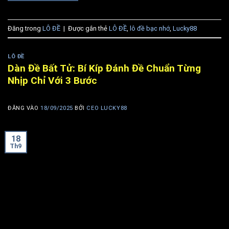
Đăng trong
LÔ ĐỀ
|
Được gắn thẻ
LÔ ĐỀ
,
lô đề bạc nhớ
,
Lucky88
LÔ ĐỀ
Dàn Đề Bất Tử: Bí Kíp Đánh Đề Chuẩn Từng
Nhịp Chỉ Với 3 Bước
ĐĂNG VÀO
18/09/2025
BỞI
CEO LUCKY88
18
Th9