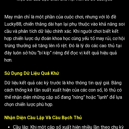
May mắn chỉ là một phần của cuộc chơi, nhưng với lô đề
Lucky88, chiến thắng dài hạn lại phụ thuộc vào khả năng soi
cầu và phân tích dữ liệu chính xác. Khi người chơi biết kết
hợp chiến lược dự đoán khoa học cùng yếu tố may rủi, cơ hội
trúng thưởng sẽ tăng lên rõ rệt. Đó là lý do các cao thủ tại
đây luôn sở hữu “bí kíp” riêng để đọc vị kết quả hiệu quả
hơn.
Sử Dụng Dữ Liệu Quá Khứ
Dữ liệu kết quả các kỳ trước là kho thông tin quý giá. Bằng
cách thống kê tần suất xuất hiện của các con số, lô thủ có
thể nhận diện những cặp số đang “nóng” hoặc “lạnh” để lựa
chọn chiến lược phù hợp.
Nhận Diện Cầu Lặp Và Cầu Bạch Thủ
Cầu lặp: Khi một cặp số xuất hiện nhiều lần theo chu kỳ