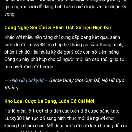
giúp người chơi dễ dàng tính toán chiến lược và lợi nhuận kỳ
vọng.
Công Nghệ Soi Cầu & Phân Tích Số Liệu Hiện Đại
Khác với nhiều nền tảng chỉ cung cấp bảng kết quả, sảnh
cược lô đề Lucky88 tích hợp hệ thống soi cầu thông minh,
phân tích dữ liệu nhiều kỳ để gợi ý các con số tiềm năng.
Công cụ này phù hợp cho cả người mới lẫn cao thủ, giúp tối
ưu quyết định đặt cược.
—>
Nổ Hũ Lucky88
– Game Quay Slot Cực Đã, Nổ Hũ Cực
Khủng
Kho Loại Cược Đa Dạng, Luôn Có Cái Mới
Từ lô xiên, lô trượt cho đến các biến thể cược sáng tạo,
Lucky88 liên tục bổ sung hình thức mới để người chơi
không bị nhàm chán. Mỗi loại cược đều đi kèm hướng dẫn rõ