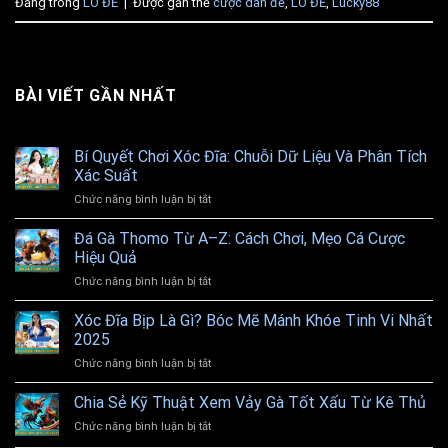
Đăng trong
LÔ ĐỀ
|
Được gắn thẻ
cược dàn đề
,
LÔ ĐỀ
,
Lucky88
BÀI VIẾT GẦN NHẤT
Bí Quyết Chơi Xóc Đĩa: Chuỗi Dữ Liệu Và Phân Tích
Xác Suất
ở
Chức năng bình luận bị tắt
Bí
Quyết
Đá Gà Thomo Từ A–Z: Cách Chơi, Mẹo Cá Cược
Chơi
Hiệu Quả
Xóc
ở
Chức năng bình luận bị tắt
Đĩa:
Đá
Chuỗi
Gà
Xóc Đĩa Bịp Là Gì? Bóc Mẽ Mánh Khóe Tinh Vi Nhất
Dữ
Thomo
Liệu
2025
Từ
Và
ở
Chức năng bình luận bị tắt
A–
Phân
Xóc
Z:
Tích
Đĩa
Chia Sẻ Kỹ Thuật Xem Vảy Gà Tốt Xấu Từ Kê Thủ
Cách
Xác
Bịp
Chơi,
Suất
ở
Chức năng bình luận bị tắt
Là
Mẹo
Chia
Gì?