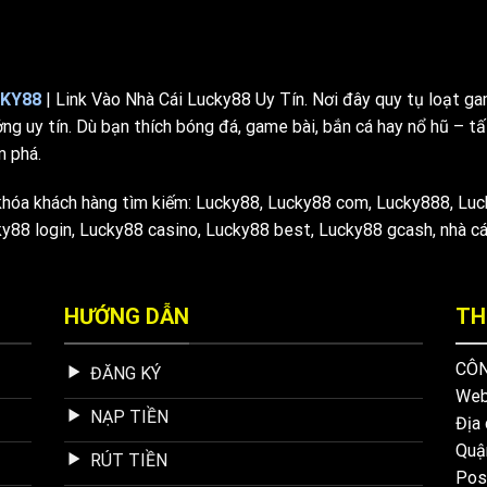
KY88
| Link Vào Nhà Cái Lucky88 Uy Tín.
Nơi đây quy tụ loạt ga
ng uy tín. Dù bạn thích bóng đá, game bài, bắn cá hay nổ hũ – t
 phá.
hóa khách hàng tìm kiếm:
Lucky88, Lucky88 com, Lucky888, Luck
y88 login, Lucky88 casino, Lucky88 best, Lucky88 gcash, nhà cá
HƯỚNG DẪN
TH
CÔN
ĐĂNG KÝ
Web
NẠP TIỀN
Địa 
Quận
RÚT TIỀN
Pos