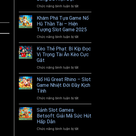
Cá:
Kê
ở
Chức năng bình luận bị tắt
Game
Thủ
Thoát
Đổi
Pressing
Thưởng
Khám Phá Tựa Game Nổ
Là
Đáng
Hũ Thần Tài – Hiện
Gì?
Thử
Tượng Slot Game 2025
Cách
2025
ở
Chức năng bình luận bị tắt
Áp
Khám
Dụng
Phá
Trong
Kèo Thẻ Phạt: Bí Kíp Đọc
Tựa
Bóng
Vị Trọng Tài Ăn Kèo Cực
Game
Đá
Gắt
Nổ
Hiện
ở
Chức năng bình luận bị tắt
Hũ
Đại
Kèo
Thần
Thẻ
Tài
Nổ Hũ Great Rhino – Slot
Phạt:
–
Game Nhiệt Đới Đầy Kịch
Bí
Hiện
Tính
Kíp
Tượng
ở
Chức năng bình luận bị tắt
Đọc
Slot
Nổ
Vị
Game
Hũ
Trọng
2025
Sảnh Slot Games
Great
Tài
Betsoft: Giải Mã Sức Hút
Rhino
Ăn
Hấp Dẫn
–
Kèo
ở
Chức năng bình luận bị tắt
Slot
Cực
Sảnh
Game
Gắt