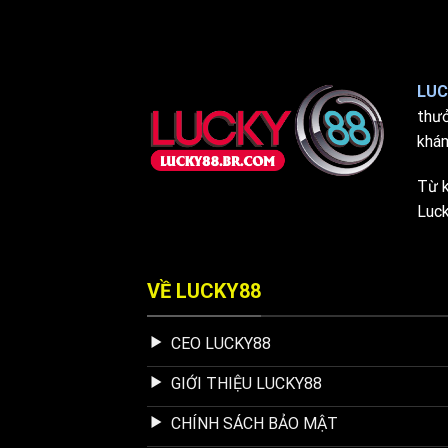
LUC
thưở
khám
Từ k
Luck
VỀ LUCKY88
CEO LUCKY88
GIỚI THIỆU LUCKY88
CHÍNH SÁCH BẢO MẬT