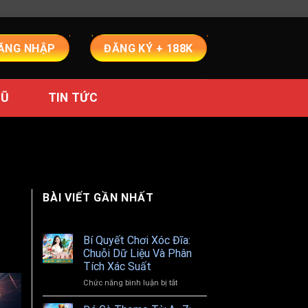
ĂNG NHẬP
ĐĂNG KÝ + 188K
HŨ
TIN TỨC
BÀI VIẾT GẦN NHẤT
Bí Quyết Chơi Xóc Đĩa:
Chuỗi Dữ Liệu Và Phân
Tích Xác Suất
ở
Chức năng bình luận bị tắt
Bí
Quyết