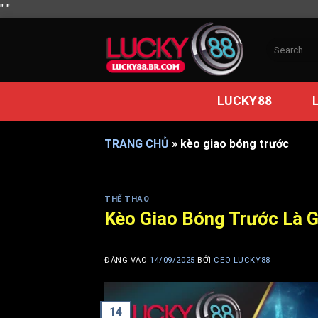
Bỏ
"
"
qua
nội
dung
LUCKY88
TRANG CHỦ
»
kèo giao bóng trước
THỂ THAO
Kèo Giao Bóng Trước Là G
ĐĂNG VÀO
14/09/2025
BỞI
CEO LUCKY88
14