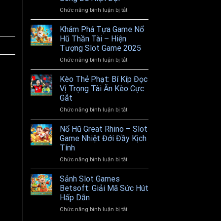
Cá:
Kê
ở
Chức năng bình luận bị tắt
Game
Thủ
Thoát
Đổi
Pressing
Thưởng
Khám Phá Tựa Game Nổ
Là
Đáng
Hũ Thần Tài – Hiện
Gì?
Thử
Tượng Slot Game 2025
Cách
2025
ở
Chức năng bình luận bị tắt
Áp
Khám
Dụng
Phá
Trong
Kèo Thẻ Phạt: Bí Kíp Đọc
Tựa
Bóng
Vị Trọng Tài Ăn Kèo Cực
Game
Đá
Gắt
Nổ
Hiện
ở
Chức năng bình luận bị tắt
Hũ
Đại
Kèo
Thần
Thẻ
Tài
Nổ Hũ Great Rhino – Slot
Phạt:
–
Game Nhiệt Đới Đầy Kịch
Bí
Hiện
Tính
Kíp
Tượng
ở
Chức năng bình luận bị tắt
Đọc
Slot
Nổ
Vị
Game
Hũ
Trọng
2025
Sảnh Slot Games
Great
Tài
Betsoft: Giải Mã Sức Hút
Rhino
Ăn
Hấp Dẫn
–
Kèo
ở
Chức năng bình luận bị tắt
Slot
Cực
Sảnh
Game
Gắt