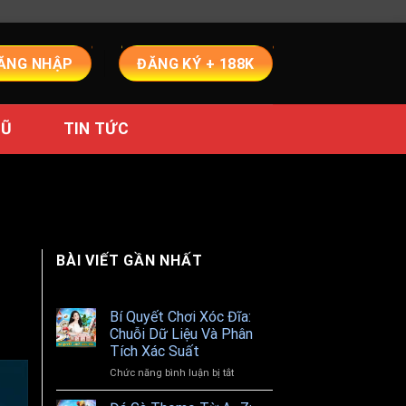
ĂNG NHẬP
ĐĂNG KÝ + 188K
HŨ
TIN TỨC
BÀI VIẾT GẦN NHẤT
Bí Quyết Chơi Xóc Đĩa:
Chuỗi Dữ Liệu Và Phân
Tích Xác Suất
ở
Chức năng bình luận bị tắt
Bí
Quyết