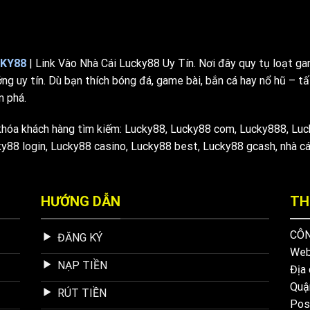
KY88
| Link Vào Nhà Cái Lucky88 Uy Tín.
Nơi đây quy tụ loạt ga
ng uy tín. Dù bạn thích bóng đá, game bài, bắn cá hay nổ hũ – t
 phá.
hóa khách hàng tìm kiếm:
Lucky88, Lucky88 com, Lucky888, Luck
y88 login, Lucky88 casino, Lucky88 best, Lucky88 gcash, nhà cá
HƯỚNG DẪN
TH
CÔN
ĐĂNG KÝ
Web
NẠP TIỀN
Địa 
Quận
RÚT TIỀN
Pos