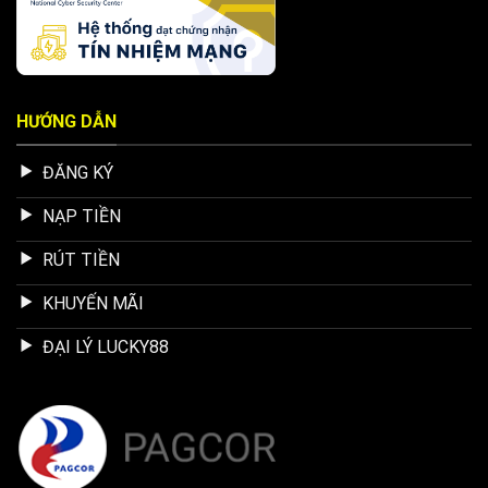
HƯỚNG DẪN
ĐĂNG KÝ
NẠP TIỀN
RÚT TIỀN
KHUYẾN MÃI
ĐẠI LÝ LUCKY88